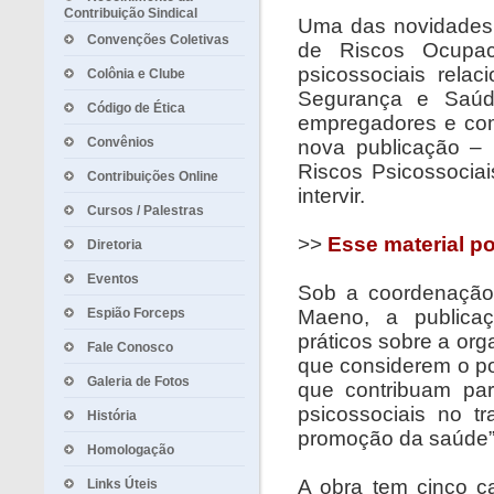
Contribuição Sindical
Uma das novidades 
Convenções Coletivas
de Riscos Ocupac
psicossociais relac
Colônia e Clube
Segurança e Saúde 
Código de Ética
empregadores e com
Convênios
nova publicação – 
Riscos Psicossociai
Contribuições Online
intervir.
Cursos / Palestras
>>
Esse material p
Diretoria
Eventos
Sob a coordenação
Espião Forceps
Maeno, a publicaç
práticos sobre a org
Fale Conosco
que considerem o po
Galeria de Fotos
que contribuam pa
psicossociais no t
História
promoção da saúde”
Homologação
A obra tem cinco ca
Links Úteis