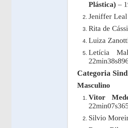
Plástica)
– 1
Jeniffer Lea
Rita de Cáss
Luiza Zanot
Letícia Ma
22min38s89
Categoria Sind
Masculino
Vitor Mede
22min07s36
Silvio Morei