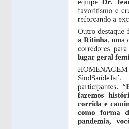
equipe
Dr. Jea
favoritismo e c
reforçando a exc
Outro destaque 
a Ritinha
, uma 
corredores par
lugar geral fem
HOMENAGEM - 
SindSaúdeJaú,
participantes. “
fazemos histór
corrida e camin
como forma de
pandemia, voc