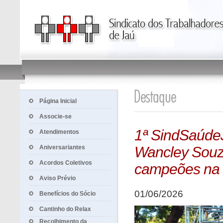
Página Inicial
Associe-se
1ª SindSaúdeJ
Atendimentos
Aniversariantes
Wancley Souza
Acordos Coletivos
campeões na c
Aviso Prévio
01/06/2026
Benefícios do Sócio
Cantinho do Relax
Recolhimento da